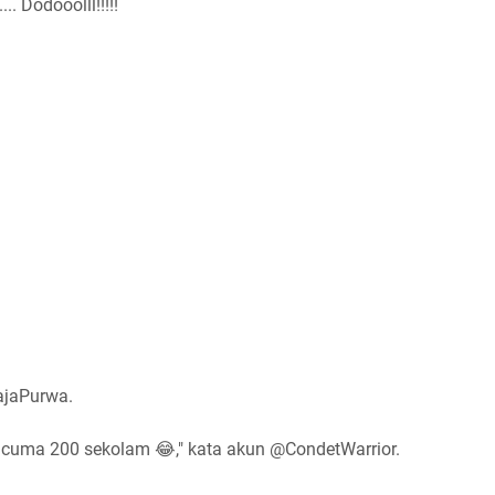
.. Dodooolll!!!!!
ajaPurwa.
e cuma 200 sekolam 😂," kata akun @CondetWarrior.