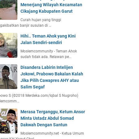
Menerjang Wilayah Kecamatan
Cikajang Kabupaten Garut
Curah hujan yang tinggi
akibatkan banjir susulan di …
Hihi.. Teman Ahok yang Kini
Jalan Sendiri-sendiri
Moslemcommunity - Teman Ahok
sudah tidak ada. Relawan pe…
Disandera Labirin Intelijen
Jokowi, Prabowo Bakalan Kalah
Jika Pilih Cawapres AHY atau
Salim Segaf
bowo S (©2018 Merdeka.com/Iqbal S Nugroho)
lemcomm…
Merasa Terganggu, Ketum Ansor
Minta Ustadz Abdul Somad
Dakwah Dengan Santun
Moslemcommunity.net - Ketua Umum