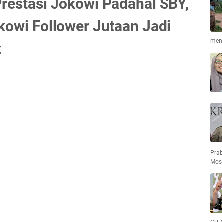
restasi Jokowi Padahal SBY,
owi Follower Jutaan Jadi
meng
t
Pra
Mos