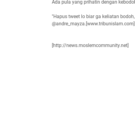
Ada pula yang prihatin dengan kebodoh
"Hapus tweet lo biar ga keliatan bodoh
@andre_mayza.[www.tribunislam.com]
[http://news.moslemcommunity.net]