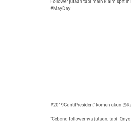
Follower jutaan tapi main klaim sprt ini..
#MayDay
#2019GantiPresiden," komen akun @R
"Cebong followernya jutaan, tapi IQny