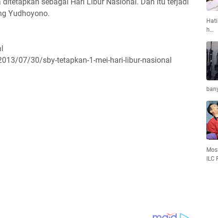
 ditetapkan sebagai Hari Libur Nasional. Dan itu terjadi
ang Yudhoyono.
Hati
h…
l
013/07/30/sby-tetapkan-1-mei-hari-libur-nasional
bany
Mosl
ILC 