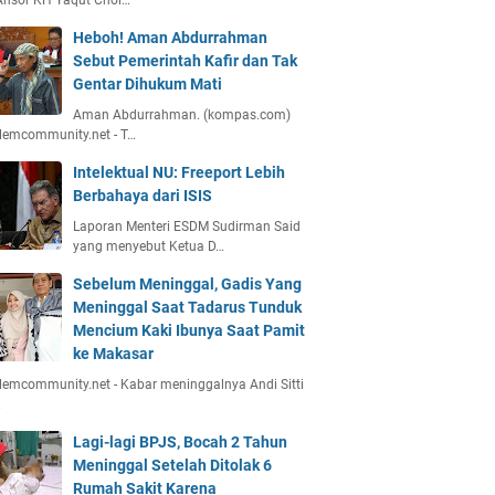
Ansor KH Yaqut Chol…
Heboh! Aman Abdurrahman
Sebut Pemerintah Kafir dan Tak
Gentar Dihukum Mati
Aman Abdurrahman. (kompas.com)
lemcommunity.net - T…
Intelektual NU: Freeport Lebih
Berbahaya dari ISIS
Laporan Menteri ESDM Sudirman Said
yang menyebut Ketua D…
Sebelum Meninggal, Gadis Yang
Meninggal Saat Tadarus Tunduk
Mencium Kaki Ibunya Saat Pamit
ke Makasar
emcommunity.net - Kabar meninggalnya Andi Sitti
…
Lagi-lagi BPJS, Bocah 2 Tahun
Meninggal Setelah Ditolak 6
Rumah Sakit Karena