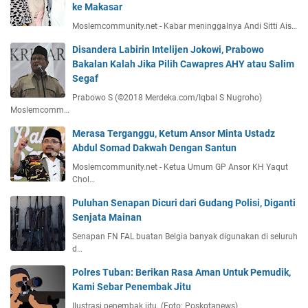
ke Makasar
Moslemcommunity.net - Kabar meninggalnya Andi Sitti Ais…
Disandera Labirin Intelijen Jokowi, Prabowo
Bakalan Kalah Jika Pilih Cawapres AHY atau Salim
Segaf
Prabowo S (©2018 Merdeka.com/Iqbal S Nugroho)
Moslemcomm…
Merasa Terganggu, Ketum Ansor Minta Ustadz
Abdul Somad Dakwah Dengan Santun
Moslemcommunity.net - Ketua Umum GP Ansor KH Yaqut
Chol…
Puluhan Senapan Dicuri dari Gudang Polisi, Diganti
Senjata Mainan
Senapan FN FAL buatan Belgia banyak digunakan di seluruh
d…
Polres Tuban: Berikan Rasa Aman Untuk Pemudik,
Kami Sebar Penembak Jitu
Ilustrasi penembak jitu. (Foto: Poskotanews)