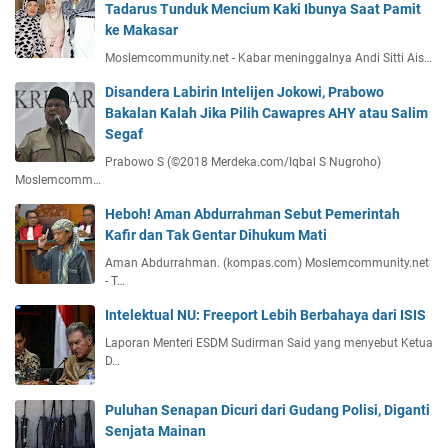
Tadarus Tunduk Mencium Kaki Ibunya Saat Pamit
ke Makasar
Moslemcommunity.net - Kabar meninggalnya Andi Sitti Ais…
Disandera Labirin Intelijen Jokowi, Prabowo
Bakalan Kalah Jika Pilih Cawapres AHY atau Salim
Segaf
Prabowo S (©2018 Merdeka.com/Iqbal S Nugroho)
Moslemcomm…
Heboh! Aman Abdurrahman Sebut Pemerintah
Kafir dan Tak Gentar Dihukum Mati
Aman Abdurrahman. (kompas.com) Moslemcommunity.net
- T…
Intelektual NU: Freeport Lebih Berbahaya dari ISIS
Laporan Menteri ESDM Sudirman Said yang menyebut Ketua
D…
Puluhan Senapan Dicuri dari Gudang Polisi, Diganti
Senjata Mainan