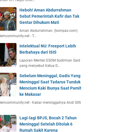
Ansor KH Yaqut Chol…
Heboh! Aman Abdurrahman
Sebut Pemerintah Kafir dan Tak
Gentar Dihukum Mati
Aman Abdurrahman. (kompas.com)
lemcommunity.net - T…
Intelektual NU: Freeport Lebih
Berbahaya dari ISIS
Laporan Menteri ESDM Sudirman Said
yang menyebut Ketua D…
Sebelum Meninggal, Gadis Yang
Meninggal Saat Tadarus Tunduk
Mencium Kaki Ibunya Saat Pamit
ke Makasar
emcommunity.net - Kabar meninggalnya Andi Sitti
…
Lagi-lagi BPJS, Bocah 2 Tahun
Meninggal Setelah Ditolak 6
Rumah Sakit Karena