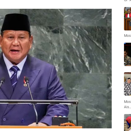
GP 
Mos
Mosl
Ais