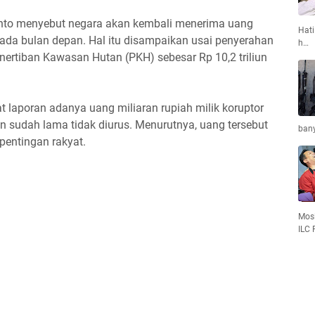
anto menyebut negara akan kembali menerima uang
Hati
 pada bulan depan. Hal itu disampaikan usai penyerahan
h…
ertiban Kawasan Hutan (PKH) sebesar Rp 10,2 triliun
laporan adanya uang miliaran rupiah milik koruptor
an sudah lama tidak diurus. Menurutnya, uang tersebut
bany
pentingan rakyat.
Mosl
ILC 