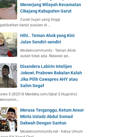
Menerjang Wilayah Kecamatan
Cikajang Kabupaten Garut
Curah hujan yang tinggi
akibatkan banjir susulan di …
Hihi.. Teman Ahok yang Kini
Jalan Sendiri-sendiri
Moslemcommunity - Teman Ahok
sudah tidak ada. Relawan pe…
Disandera Labirin Intelijen
Jokowi, Prabowo Bakalan Kalah
Jika Pilih Cawapres AHY atau
Salim Segaf
bowo S (©2018 Merdeka.com/Iqbal S Nugroho)
lemcomm…
Merasa Terganggu, Ketum Ansor
Minta Ustadz Abdul Somad
Dakwah Dengan Santun
Moslemcommunity.net - Ketua Umum