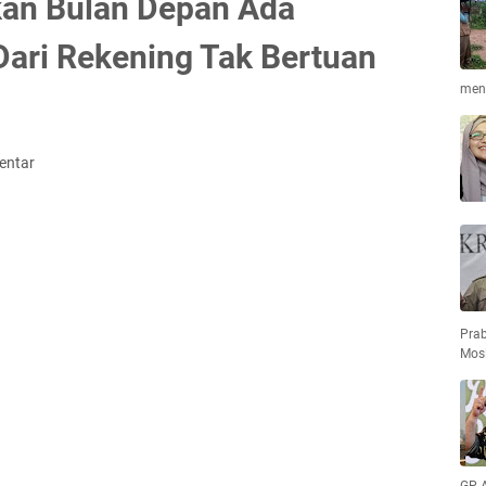
kan Bulan Depan Ada
ari Rekening Tak Bertuan
meng
entar
Pra
Mos