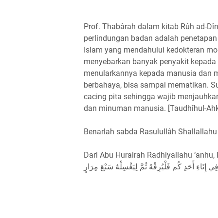
Prof. Thabârah dalam kitab Rûh ad-Dîn
perlindungan badan adalah penetapan na
Islam yang mendahului kedokteran mo
menyebarkan banyak penyakit kepada 
menularkannya kepada manusia dan me
berbahaya, bisa sampai mematikan. Sud
cacing pita sehingga wajib menjauh
dan minuman manusia. [Taudhîhul-Ahk
Benarlah sabda Rasulullâh Shallallahu 
Dari Abu Hurairah Radhiyallahu ‘anhu, 
فِي إِنَاءِ أَحَدِ كُم فَلْيُرِقْهُ ثُمَّ لِيَغْسِلْهُ سَبْعَ مِرَارٍ