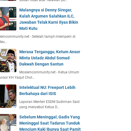
sudah tidak ada. Relawan pe…
Malangnya si Denny Siregar,
Kalah Argumen Salahkan ILC,
Jawaban Telak Karni Ilyas Bikin
Mati Kutu
emcommunity.net - Setelah tampil mlempem di
Reu…
Merasa Terganggu, Ketum Ansor
Minta Ustadz Abdul Somad
Dakwah Dengan Santun
Moslemcommunity.net - Ketua Umum
Ansor KH Yaqut Chol…
Intelektual NU: Freeport Lebih
Berbahaya dari ISIS
Laporan Menteri ESDM Sudirman Said
yang menyebut Ketua D…
Sebelum Meninggal, Gadis Yang
Meninggal Saat Tadarus Tunduk
Mencium Kaki Ibunya Saat Pamit