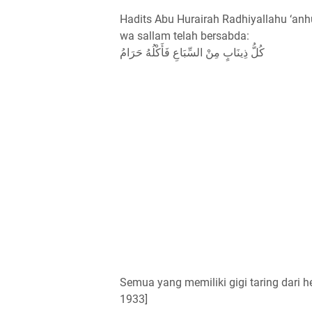
Hadits Abu Hurairah Radhiyallahu ‘anh
wa sallam telah bersabda:
كُلُّ ذِينَابٍ مِنْ السِّبَاعِ فَأَكْلُهُ حَرَامُ
Semua yang memiliki gigi taring dar
1933]