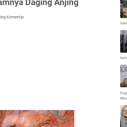
ramnya Daging Anjing
ting Komentar
meng
bany
Pra
Mos