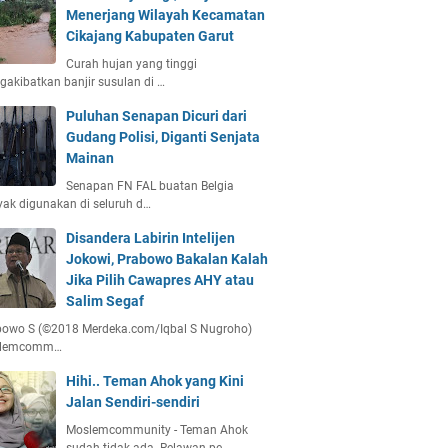
Menerjang Wilayah Kecamatan
Cikajang Kabupaten Garut
Curah hujan yang tinggi
akibatkan banjir susulan di …
Puluhan Senapan Dicuri dari
Gudang Polisi, Diganti Senjata
Mainan
Senapan FN FAL buatan Belgia
ak digunakan di seluruh d…
Disandera Labirin Intelijen
Jokowi, Prabowo Bakalan Kalah
Jika Pilih Cawapres AHY atau
Salim Segaf
bowo S (©2018 Merdeka.com/Iqbal S Nugroho)
lemcomm…
Hihi.. Teman Ahok yang Kini
Jalan Sendiri-sendiri
Moslemcommunity - Teman Ahok