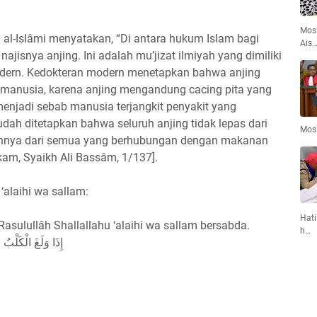
Mosl
 al-Islâmi menyatakan, “Di antara hukum Islam bagi
Ais
jisnya anjing. Ini adalah mu’jizat ilmiyah yang dimiliki
dern. Kedokteran modern menetapkan bahwa anjing
manusia, karena anjing mengandung cacing pita yang
njadi sebab manusia terjangkit penyakit yang
ah ditetapkan bahwa seluruh anjing tidak lepas dari
Mos
kannya dari semua yang berhubungan dengan makanan
am, Syaikh Ali Bassâm, 1/137].
‘alaihi wa sallam:
Hati
Rasulullâh Shallallahu ‘alaihi wa sallam bersabda.
h…
إِذَا وَلَغَ الْكَلْبُ 