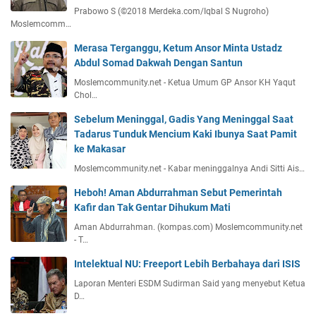
Prabowo S (©2018 Merdeka.com/Iqbal S Nugroho)
Moslemcomm…
Merasa Terganggu, Ketum Ansor Minta Ustadz
Abdul Somad Dakwah Dengan Santun
Moslemcommunity.net - Ketua Umum GP Ansor KH Yaqut
Chol…
Sebelum Meninggal, Gadis Yang Meninggal Saat
Tadarus Tunduk Mencium Kaki Ibunya Saat Pamit
ke Makasar
Moslemcommunity.net - Kabar meninggalnya Andi Sitti Ais…
Heboh! Aman Abdurrahman Sebut Pemerintah
Kafir dan Tak Gentar Dihukum Mati
Aman Abdurrahman. (kompas.com) Moslemcommunity.net
- T…
Intelektual NU: Freeport Lebih Berbahaya dari ISIS
Laporan Menteri ESDM Sudirman Said yang menyebut Ketua
D…