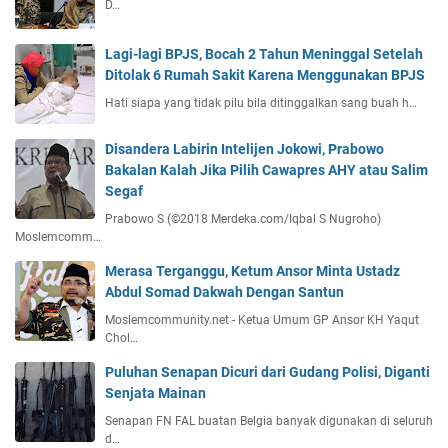
D…
Lagi-lagi BPJS, Bocah 2 Tahun Meninggal Setelah
Ditolak 6 Rumah Sakit Karena Menggunakan BPJS
Hati siapa yang tidak pilu bila ditinggalkan sang buah h…
Disandera Labirin Intelijen Jokowi, Prabowo
Bakalan Kalah Jika Pilih Cawapres AHY atau Salim
Segaf
Prabowo S (©2018 Merdeka.com/Iqbal S Nugroho)
Moslemcomm…
Merasa Terganggu, Ketum Ansor Minta Ustadz
Abdul Somad Dakwah Dengan Santun
Moslemcommunity.net - Ketua Umum GP Ansor KH Yaqut
Chol…
Puluhan Senapan Dicuri dari Gudang Polisi, Diganti
Senjata Mainan
Senapan FN FAL buatan Belgia banyak digunakan di seluruh
d…