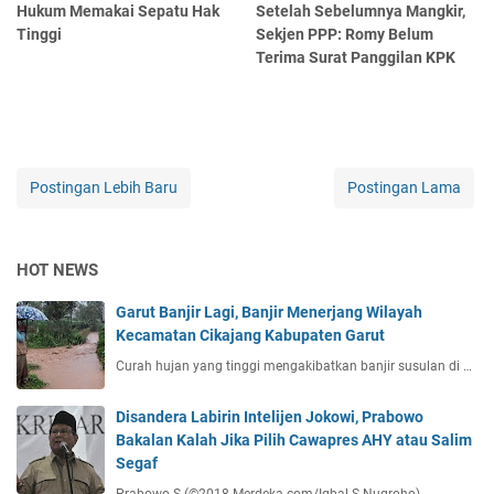
Hukum Memakai Sepatu Hak
Setelah Sebelumnya Mangkir,
Tinggi
Sekjen PPP: Romy Belum
Terima Surat Panggilan KPK
Postingan Lebih Baru
Postingan Lama
HOT NEWS
Garut Banjir Lagi, Banjir Menerjang Wilayah
Kecamatan Cikajang Kabupaten Garut
Curah hujan yang tinggi mengakibatkan banjir susulan di …
Disandera Labirin Intelijen Jokowi, Prabowo
Bakalan Kalah Jika Pilih Cawapres AHY atau Salim
Segaf
Prabowo S (©2018 Merdeka.com/Iqbal S Nugroho)